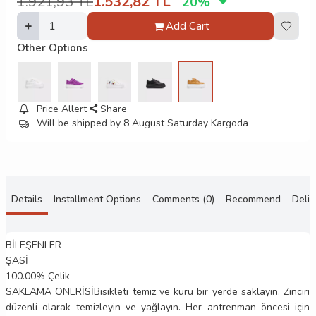
1.921,93
TL
1.532,82
TL
20
%
Add Cart
Other Options
Price Allert
Share
Will be shipped by 8 August Saturday Kargoda
Details
Installment Options
Comments (0)
Recommend
Deliv
BİLEŞENLER
ŞASİ
100.00% Çelik
SAKLAMA ÖNERİSİ
Bisikleti temiz ve kuru bir yerde saklayın. Zinciri
düzenli olarak temizleyin ve yağlayın. Her antrenman öncesi için