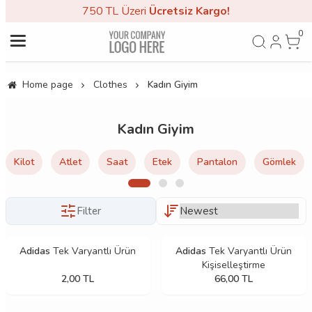
750 TL Üzeri
Ücretsiz Kargo!
0
Home page
Clothes
Kadın Giyim
Kadın Giyim
Kilot
Atlet
Saat
Etek
Pantalon
Gömlek
Filter
Adidas
Tek Varyantlı Ürün
Adidas
Tek Varyantlı Ürün
Kişiselleştirme
2,00
TL
66,00
TL