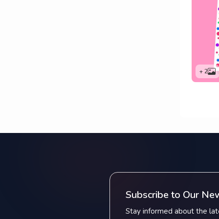
vol
conse
dolor
labori
nem
acc
vol
+ 2
conse
dolor
labori
nem
acc
vol
Subscribe to Our Ne
Stay informed about the late