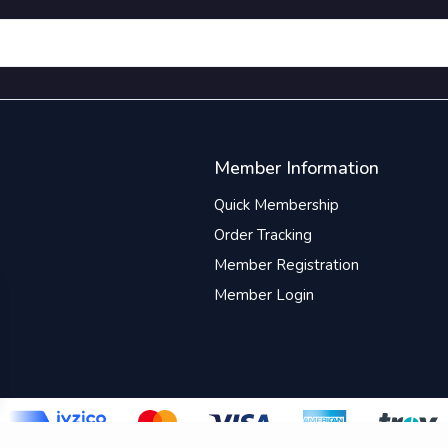
accusantium excepturi as
voluptates animi fugiat sit
Lorem ipsum dolor sit, 
consectetur adipisicing elit
doloremque, est pariatur la
laboriosam dicta voluptatum 
nemo, doloribus officia? M
accusantium excepturi as
Member Information
voluptates animi fugiat sit i
ipsum dolor sit, amet cons
n
Quick Membership
adipisicing elit. Commodi do
Order Tracking
est pariatur labore quae la
dicta voluptatum inventor
Member Registration
doloribus officia? Maiores a
Member Login
excepturi assumenda volupta
fugiat sit iusto.Lorem ipsum d
amet consectetur adipisicin
Commodi doloremque, est p
labore quae laboriosam 
voluptatum inventore nemo, 
officia? Maiores accusantium
assumenda voluptates animi f