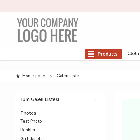
Cloth
Products
Home page
Galeri Liste
Tüm Galeri Listesi
Photos
Test Photo
Renkler
Gri Elbiseler