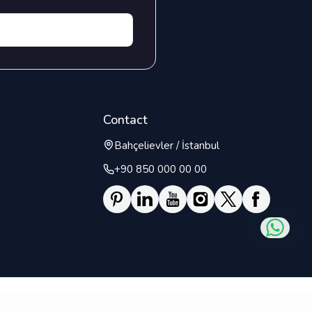
sumenda
 iusto.
amet
. Commodi
bore quae
inventore
aiores
sumenda
Contact
usto.Lorem
ectetur
Bahçelievler / İstanbul
loremque,
boriosam
+90 850 000 00 00
e nemo,
ccusantium
tes animi
olor sit,
g elit.
ariatur
dicta
doloribus
 excepturi
ugiat sit