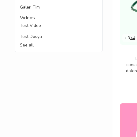
Galeri Tim
Videos
Test Video
Test Dosya
+ 3
See all
conse
dolor
labori
nem
acc
vol
conse
dolor
labori
nem
acc