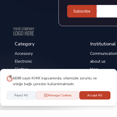
Subscribe
Category
Institutional
Accessory
Communicatio
Electronic
about us
Clothes
blog
petshop
6698 sayılı KVKK kapsamında, sitemizde zorunlu ve
isteğe bağlı çerezler kullanılmaktadır.
Reject All
Manage Cookies
Accept All