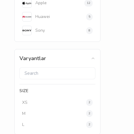
Apple
12
Huawei
5
Sony
8
Varyantlar
SIZE
XS
2
M
2
L
2