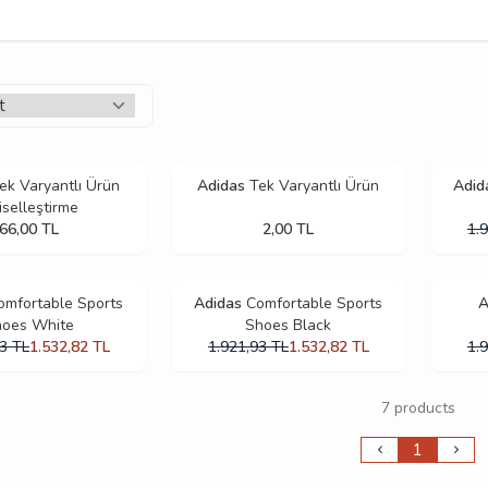
ek Varyantlı Ürün
Adidas
Tek Varyantlı Ürün
Adid
iselleştirme
66,00
TL
2,00
TL
1.
omfortable Sports
Adidas
Comfortable Sports
A
hoes White
Shoes Black
93
TL
1.532,82
TL
1.921,93
TL
1.532,82
TL
1.
7 products
1