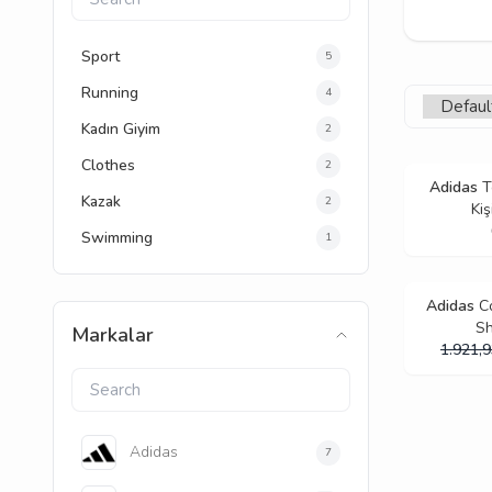
Sport
5
Running
4
Kadın Giyim
2
Clothes
2
Adidas
T
Kazak
2
Kiş
Swimming
1
Adidas
C
S
Markalar
1.921,
Adidas
7