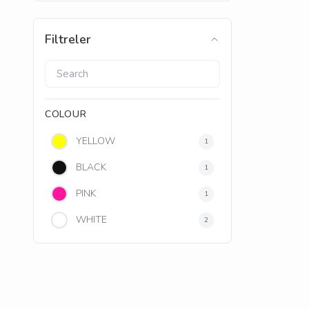
Filtreler
COLOUR
YELLOW
1
BLACK
1
PINK
1
WHITE
2