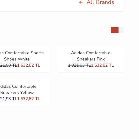
All Brands
as
Comfortable Sports
Adidas
Comfortable
Shoes White
Sneakers Pink
921,93
TL
1.532,82
TL
1.921,93
TL
1.532,82
TL
didas
Comfortable
Sneakers Yellow
921,93
TL
1.532,82
TL