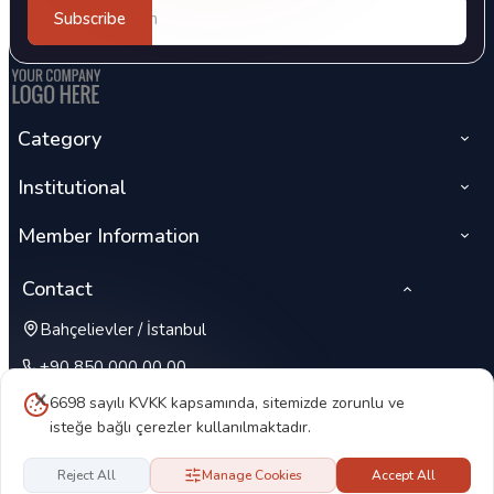
Subscribe
Category
Institutional
Member Information
Contact
Bahçelievler / İstanbul
+90 850 000 00 00
6698 sayılı KVKK kapsamında, sitemizde zorunlu ve
isteğe bağlı çerezler kullanılmaktadır.
Reject All
Manage Cookies
Accept All