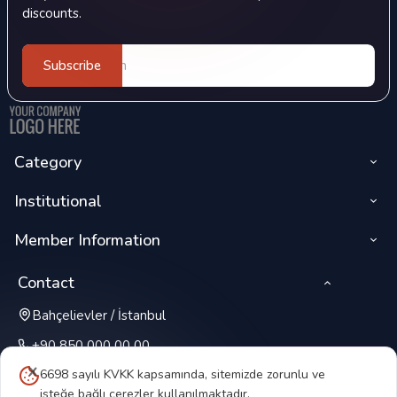
discounts.
Subscribe
Category
Institutional
Member Information
Contact
Bahçelievler / İstanbul
+90 850 000 00 00
6698 sayılı KVKK kapsamında, sitemizde zorunlu ve
isteğe bağlı çerezler kullanılmaktadır.