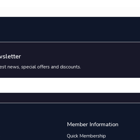
wsletter
st news, special offers and discounts.
Member Information
n
Quick Membership