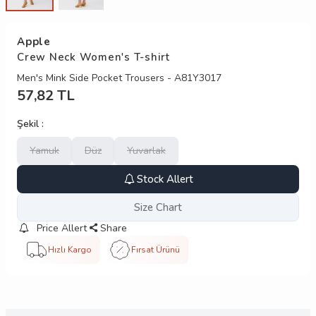
Apple
Crew Neck Women's T-shirt
Men's Mink Side Pocket Trousers - A81Y3017
57,82
TL
Şekil :
Yamuk
Düz
Yuvarlak
Stock Allert
Size Chart
Price Allert
Share
Hızlı Kargo
Fırsat Ürünü