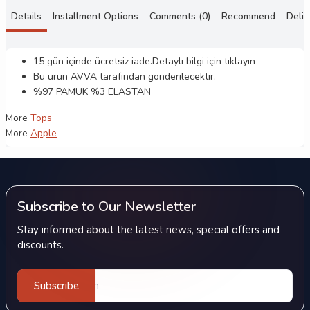
Details
Installment Options
Comments (0)
Recommend
Deliv
15 gün içinde ücretsiz iade.Detaylı bilgi için
tıklayın
Bu ürün
AVVA
tarafından gönderilecektir.
%97 PAMUK %3 ELASTAN
More
Tops
More
Apple
Subscribe to Our Newsletter
Stay informed about the latest news, special offers and
discounts.
Subscribe