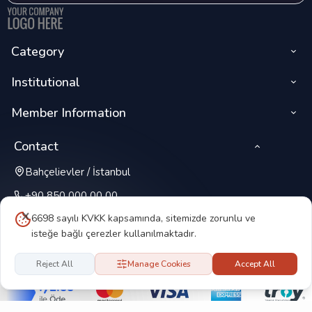
Category
Institutional
Member Information
Contact
Bahçelievler / İstanbul
+90 850 000 00 00
6698 sayılı KVKK kapsamında, sitemizde zorunlu ve
isteğe bağlı çerezler kullanılmaktadır.
Reject All
Manage Cookies
Accept All