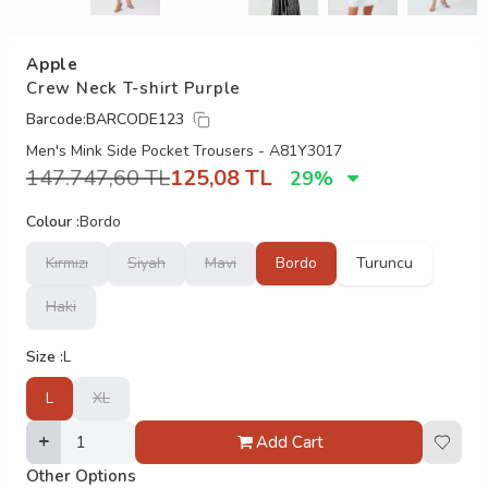
Apple
Crew Neck T-shirt Purple
Barcode:
BARCODE123
Men's Mink Side Pocket Trousers - A81Y3017
147.747,60
TL
125,08
TL
29
%
Colour :
Bordo
Kırmızı
Siyah
Mavi
Bordo
Turuncu
Haki
Size :
L
L
XL
Add Cart
Other Options