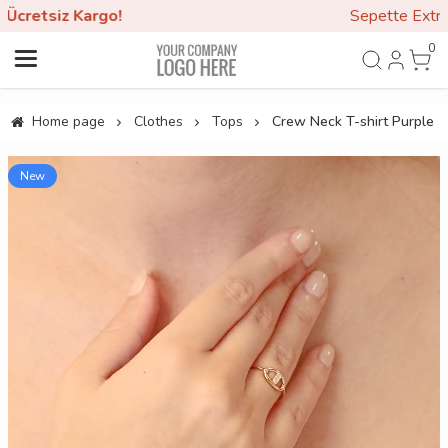
Sepette Extra
30% İndirim!
0
Home page
Clothes
Tops
Crew Neck T-shirt Purple
New