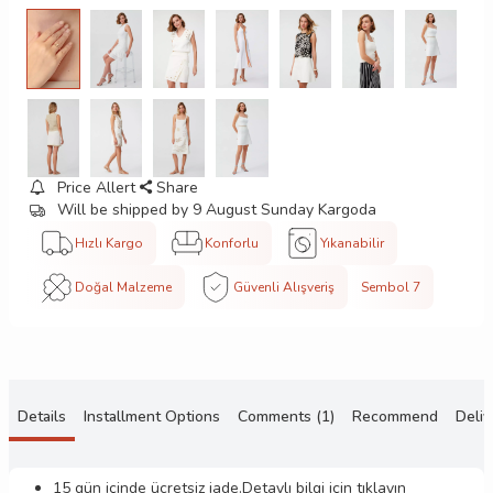
Price Allert
Share
Will be shipped by 9 August Sunday Kargoda
Hızlı Kargo
Konforlu
Yıkanabilir
Doğal Malzeme
Güvenli Alışveriş
Sembol 7
Details
Installment Options
Comments (1)
Recommend
Deliv
15 gün içinde ücretsiz iade.Detaylı bilgi için
tıklayın