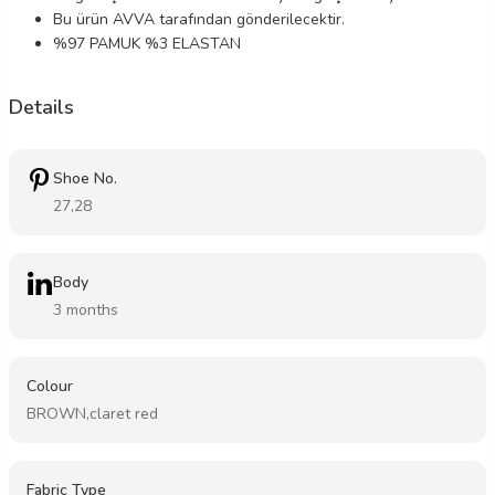
Bu ürün
AVVA
tarafından gönderilecektir.
%97 PAMUK %3 ELASTAN
Details
Shoe No.
27,28
Body
3 months
Colour
BROWN,claret red
Fabric Type