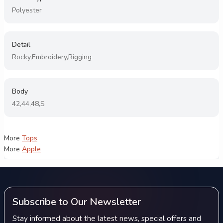
Polyester
Detail
Rocky,Embroidery,Rigging
Body
42,44,48,S
More
Tops
More
Apple
Subscribe to Our Newsletter
Stay informed about the latest news, special offers and