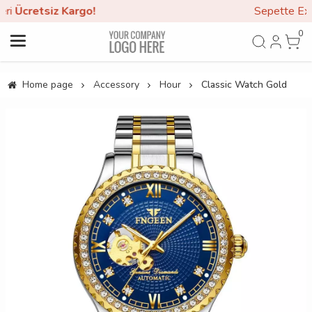
o!
Sepette Extra
30% İndirim!
0
Home page
Accessory
Hour
Classic Watch Gold